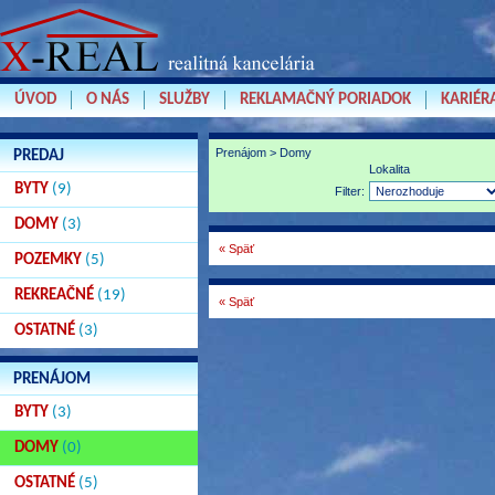
ÚVOD
O NÁS
SLUŽBY
REKLAMAČNÝ PORIADOK
KARIÉR
Prenájom > Domy
PREDAJ
Lokalita
BYTY
(9)
Filter:
DOMY
(3)
« Späť
POZEMKY
(5)
REKREAČNÉ
(19)
« Späť
OSTATNÉ
(3)
PRENÁJOM
BYTY
(3)
DOMY
(0)
OSTATNÉ
(5)