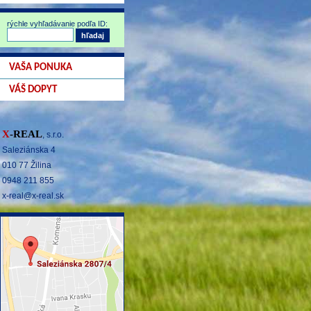
rýchle vyhľadávanie podľa ID:
VAŠA PONUKA
VÁŠ DOPYT
X
-REAL
, s.r.o.
Saleziánska 4
010 77 Žilina
0948 211 855
x-real@x-real.sk